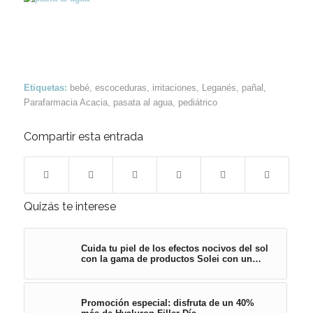
Etiquetas:
bebé
,
escoceduras
,
irritaciones
,
Leganés
,
pañal
,
Parafarmacia Acacia
,
pasata al agua
,
pediátrico
Compartir esta entrada
Quizás te interese
Cuida tu piel de los efectos nocivos del sol
con la gama de productos Solei con un…
Promoción especial: disfruta de un 40%