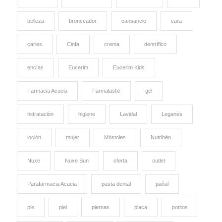
belleza
bronceador
cansancio
cara
caries
Cinfa
crema
dentrífico
encías
Eucerim
Eucerim Kids
Farmacia Acacia
Farmalastic
gel
hidratación
higiene
Lavidal
Leganés
loción
mujer
Móstoles
Nutribén
Nuxe
Nuxe Sun
oferta
outlet
Parafarmacia Acacia
pasta dental
pañal
pie
piel
piernas
placa
potitos