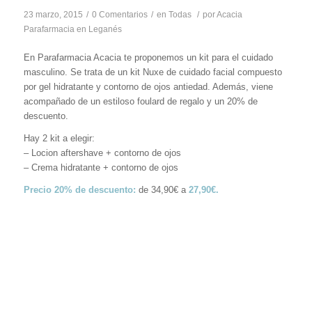
23 marzo, 2015
/
0 Comentarios
/
en
Todas
/
por
Acacia
Parafarmacia en Leganés
En Parafarmacia Acacia te proponemos un kit para el cuidado
masculino. Se trata de un kit Nuxe de cuidado facial compuesto
por gel hidratante y contorno de ojos antiedad. Además, viene
acompañado de un estiloso foulard de regalo y un 20% de
descuento.
Hay 2 kit a elegir:
– Locion aftershave + contorno de ojos
– Crema hidratante + contorno de ojos
Precio 20% de descuento:
de 34,90€ a
27,90€.