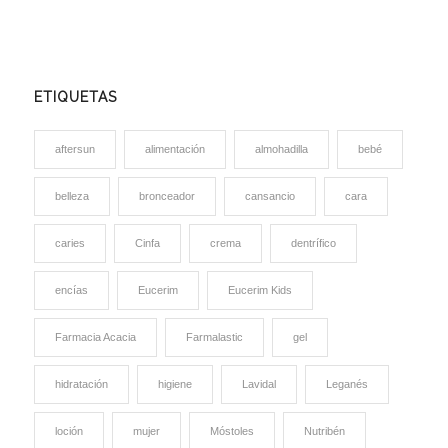
ETIQUETAS
aftersun
alimentación
almohadilla
bebé
belleza
bronceador
cansancio
cara
caries
Cinfa
crema
dentrífico
encías
Eucerim
Eucerim Kids
Farmacia Acacia
Farmalastic
gel
hidratación
higiene
Lavidal
Leganés
loción
mujer
Móstoles
Nutribén