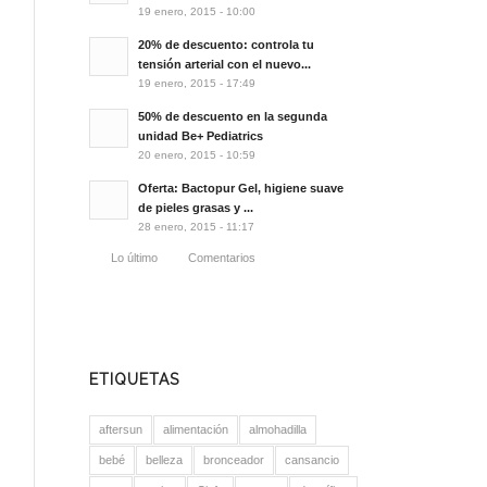
19 enero, 2015 - 10:00
20% de descuento: controla tu
tensión arterial con el nuevo...
19 enero, 2015 - 17:49
50% de descuento en la segunda
unidad Be+ Pediatrics
20 enero, 2015 - 10:59
Oferta: Bactopur Gel, higiene suave
de pieles grasas y ...
28 enero, 2015 - 11:17
Lo último
Comentarios
ETIQUETAS
aftersun
alimentación
almohadilla
bebé
belleza
bronceador
cansancio