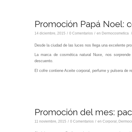
Promoción Papá Noel: c
14 diciembre, 2015
/
0 Comentarios
/
en
Dermocosmetica
Desde la ciudad de las luces nos llega una excelente pr
La marca de cosmética natural Nuxe, nos sorprende 
descuento.
El cofre contiene Aceite corporal, perfume y pulsera de r
Promoción del mes: pac
11 noviembre, 2015
/
0 Comentarios
/
en
Corporal
,
Dermoc