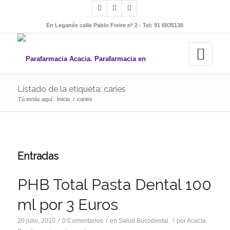
En Leganés calle Pablo Freire nº 2 - Tel: 91 6935130
Listado de la etiqueta: caries
Tú estás aquí:
Inicio
/
caries
Entradas
PHB Total Pasta Dental 100
ml por 3 Euros
20 julio, 2015
/
0 Comentarios
/
en
Salud Bucodental
/
por
Acacia