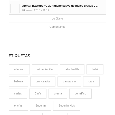
Oferta: Bactopur Gel, higiene suave de pieles grasas y ...
28 enero, 2015 - 11:17
Lo último
Comentarios
ETIQUETAS
aftersun
alimentación
almohadilla
bebé
belleza
bronceador
cansancio
cara
caries
Cinfa
crema
dentrífico
encías
Eucerim
Eucerim Kids