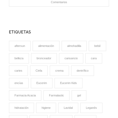
Comentarios
ETIQUETAS
aftersun
alimentación
almohadilla
bebé
belleza
bronceador
cansancio
cara
caries
Cinfa
crema
dentrífico
encías
Eucerim
Eucerim Kids
Farmacia Acacia
Farmalastic
gel
hidratación
higiene
Lavidal
Leganés