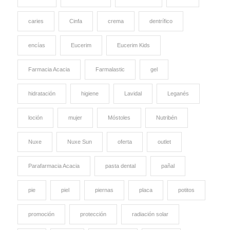
caries
Cinfa
crema
dentrífico
encías
Eucerim
Eucerim Kids
Farmacia Acacia
Farmalastic
gel
hidratación
higiene
Lavidal
Leganés
loción
mujer
Móstoles
Nutribén
Nuxe
Nuxe Sun
oferta
outlet
Parafarmacia Acacia
pasta dental
pañal
pie
piel
piernas
placa
potitos
promoción
protección
radiación solar