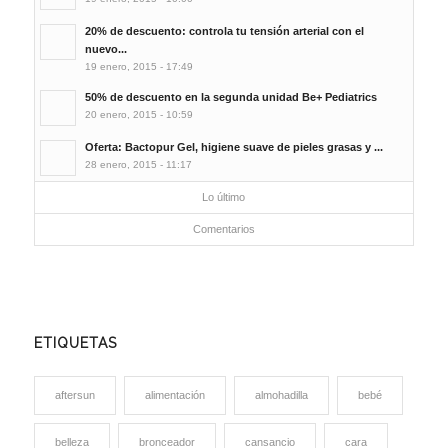
20% de descuento: controla tu tensión arterial con el
nuevo...
19 enero, 2015 - 17:49
50% de descuento en la segunda unidad Be+ Pediatrics
20 enero, 2015 - 10:59
Oferta: Bactopur Gel, higiene suave de pieles grasas y ...
28 enero, 2015 - 11:17
Lo último
Comentarios
ETIQUETAS
aftersun
alimentación
almohadilla
bebé
belleza
bronceador
cansancio
cara