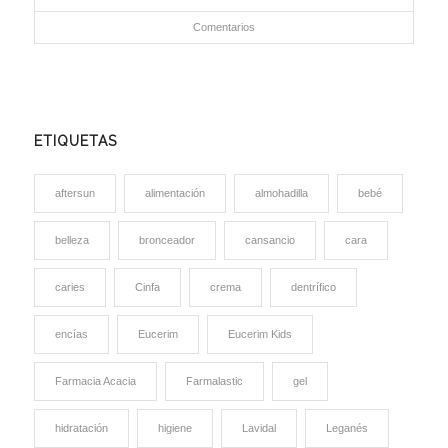
Comentarios
ETIQUETAS
aftersun
alimentación
almohadilla
bebé
belleza
bronceador
cansancio
cara
caries
Cinfa
crema
dentrífico
encías
Eucerim
Eucerim Kids
Farmacia Acacia
Farmalastic
gel
hidratación
higiene
Lavidal
Leganés