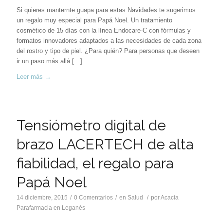
Si quieres manternte guapa para estas Navidades te sugerimos
un regalo muy especial para Papá Noel. Un tratamiento
cosmético de 15 días con la línea Endocare-C con fórmulas y
formatos innovadores adaptados a las necesidades de cada zona
del rostro y tipo de piel. ¿Para quién? Para personas que deseen
ir un paso más allá […]
Leer más
→
Tensiómetro digital de
brazo LACERTECH de alta
fiabilidad, el regalo para
Papá Noel
14 diciembre, 2015
/
0 Comentarios
/
en
Salud
/
por
Acacia
Parafarmacia en Leganés