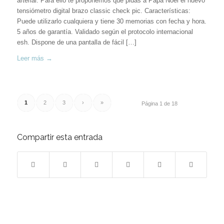
arterial. Para ello te proponemos que pidas a Papá Noel el nuevo
tensiómetro digital brazo classic check pic. Características:
Puede utilizarlo cualquiera y tiene 30 memorias con fecha y hora.
5 años de garantía. Validado según el protocolo internacional
esh. Dispone de una pantalla de fácil […]
Leer más
→
1
2
3
›
»
Página 1 de 18
Compartir esta entrada