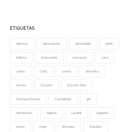
ETIQUETAS
aftersun
alimentación
almohadilla
bebé
belleza
bronceador
cansancio
cara
caries
Cinfa
crema
dentrífico
encías
Eucerim
Eucerim Kids
Farmacia Acacia
Farmalastic
gel
hidratación
higiene
Lavidal
Leganés
loción
mujer
Móstoles
Nutribén